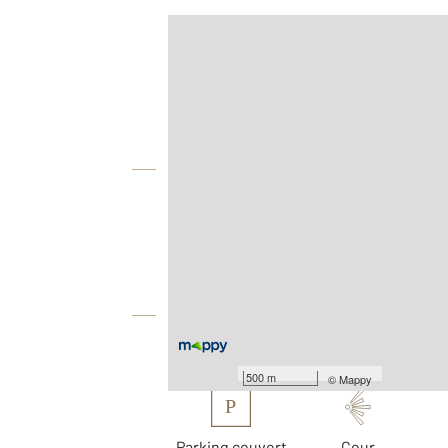
Afficher sur la carte :
Agence
Vue globale
2
Surface totale : 427,2 m
2
Surface terrain : 648 m
Équipements
Les plus
500 m
©
Mappy
P
Parking couvert
Cour