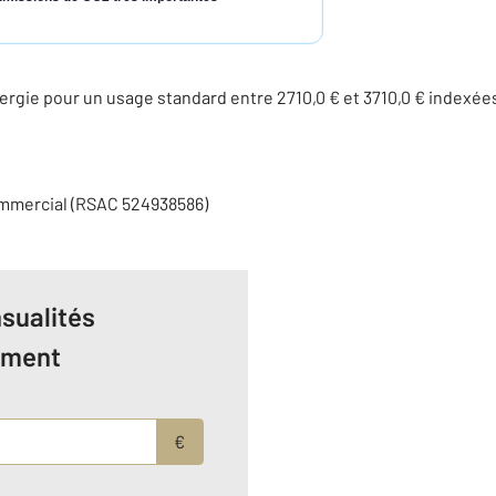
rgie pour un usage standard entre 2710,0 € et 3710,0 € indexé
ommercial (RSAC 524938586)
sualités
ement
€