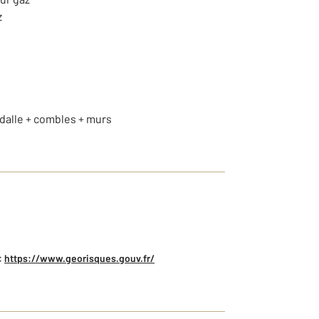
z
+ dalle + combles + murs
:
https://www.georisques.gouv.fr/