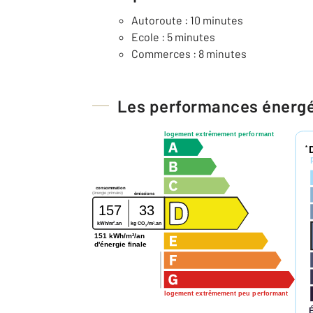
Autoroute : 10 minutes
Ecole : 5 minutes
Commerces : 8 minutes
Les performances énerg
logement extrêmement performant
*
consommation
(énergie primaire)
émissions
157
33
2
2
kWh/m
.an
kg CO
/m
.an
2
151 kWh/m²/an
d'énergie finale
logement extrêmement peu performant