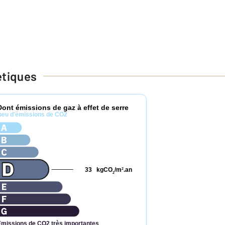
étiques
Dont émissions de gaz à effet de serre
peu d'émissions de CO2
33
kgCO
/m
.an
2
2
Émissions de CO2 très importantes