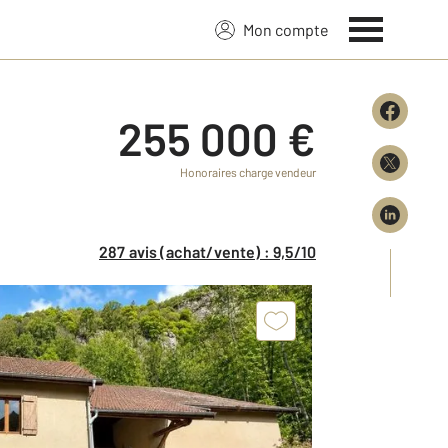
Mon compte
255 000 €
Honoraires charge vendeur
287 avis (achat/vente) : 9,5/10