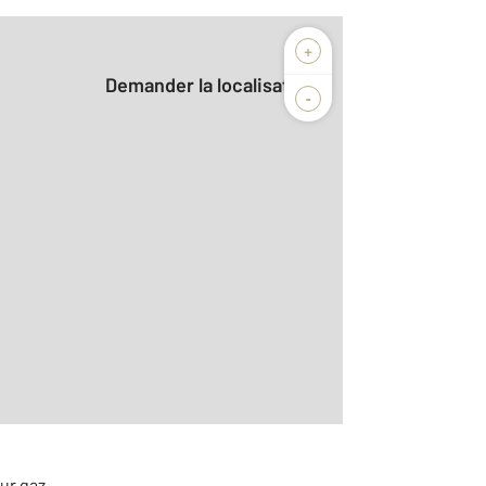
+
Demander la localisation
-
2
m
r le détail]
ur gaz