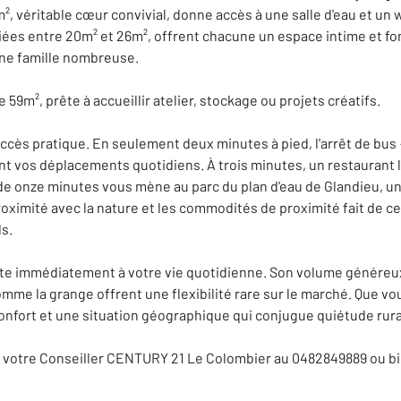
m², véritable cœur convivial, donne accès à une salle d'eau et u
iées entre 20m² et 26m², offrent chacune un espace intime et fonc
une famille nombreuse.
59m², prête à accueillir atelier, stockage ou projets créatifs.
ccès pratique. En seulement deux minutes à pied, l'arrêt de bus
tant vos déplacements quotidiens. À trois minutes, un restaurant 
e onze minutes vous mène au parc du plan d'eau de Glandieu, u
roximité avec la nature et les commodités de proximité fait de ce
s.
ête immédiatement à votre vie quotidienne. Son volume généreux, 
e la grange offrent une flexibilité rare sur le marché. Que vous
 confort et une situation géographique qui conjugue quiétude rura
 votre Conseiller CENTURY 21 Le Colombier au 0482849889 ou b