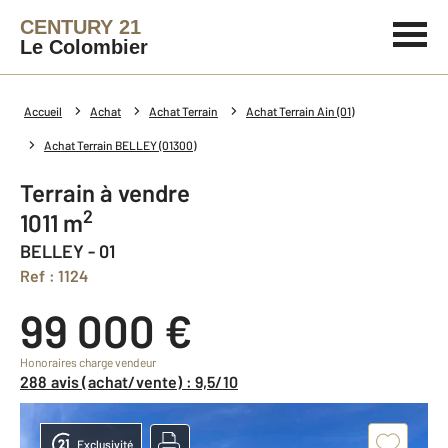
CENTURY 21
Le Colombier
Accueil
Achat
Achat Terrain
Achat Terrain Ain (01)
Achat Terrain BELLEY (01300)
Terrain à vendre
2
1011 m
BELLEY - 01
Ref : 1124
99 000 €
Honoraires charge vendeur
288 avis (achat/vente) : 9,5/10
Exclusivité