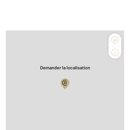
Afficher sur la carte :
+
Agence
Biens vendus
-
Demander la localisation
Vue globale
2
Surface totale : 1011 m
Équipements